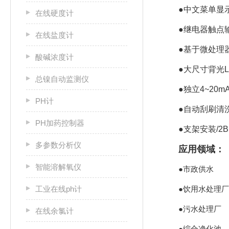
●中文菜单显
在线硬度计
●继电器触点输
在线盐度计
●基于微处理
酸碱浓度计
●大尺寸背光LC
总镍自动监测仪
●独立4~20m
PH计
●自动刮刷清
PH加药控制器
●支架安装/2
多参数分析仪
应用领域：
智能溶解氧仪
●市政供水
工业在线ph计
●饮用水处理厂
●污水处理厂
在线余氯计
●综合净化池