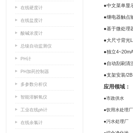
●中文菜单显
在线硬度计
●继电器触点输
在线盐度计
●基于微处理
酸碱浓度计
●大尺寸背光LC
总镍自动监测仪
●独立4~20m
PH计
●自动刮刷清
PH加药控制器
●支架安装/2
多参数分析仪
应用领域：
智能溶解氧仪
●市政供水
工业在线ph计
●饮用水处理厂
●污水处理厂
在线余氯计
●综合净化池