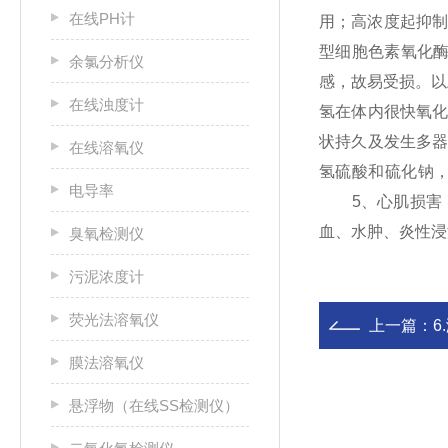
在线PH计
用；高浓度起抑
型
细胞色素氧化
余氯分析仪
感，故易受损。以
在线浊度计
氢在体内很快氧
状持久及发生
多
在线溶氧仪
氢硫酸和硫化钠
电导率
5、心肌损害，
血、水肿、炎性浸
臭氧检测仪
污泥浓度计
荧光法溶氧仪
上一篇：
6
膜法溶氧仪
悬浮物（在线SS检测仪）