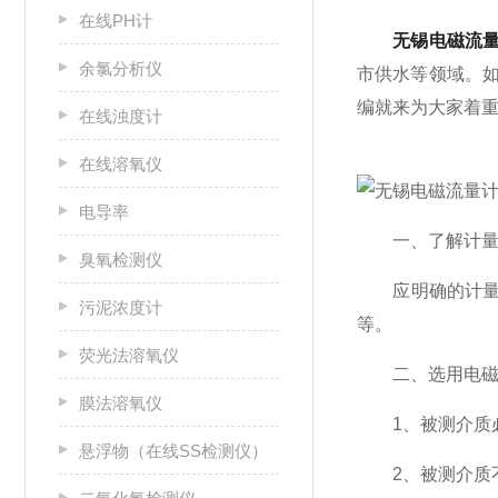
在线PH计
无锡电磁流
余氯分析仪
市供水等领域。
编就来为大家着
在线浊度计
在线溶氧仪
电导率
一、了解计量
臭氧检测仪
应明确的计量需求
污泥浓度计
等。
荧光法溶氧仪
二、选用电磁
膜法溶氧仪
1、被测介质必
悬浮物（在线SS检测仪）
2、被测介质不