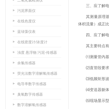
二氧化氯检测仪
三、应了解电磁
污泥界面仪
其测量原理基于
在线色度仪
体积流量）成正
蓝绿藻仪表
四、应了解电磁
在线密度计/浓度计
其主要特点有
浊度 悬浮物 污泥-传感器
⑴测量管内基本
余氯传感器
⑵直管段要求
荧光法数字溶解氧传感器
⑶低频矩形波励
电导率数字传感器
⑷变送器躯体可
臭氧数字传感器
⑸现场显示型转
数字溶解氧传感器