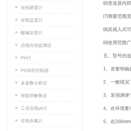
⑹变送器内部可
在线硬度计
⑺测量范围宽，满
在线盐度计
⑻其插入式可在
酸碱浓度计
⑼使用范围
总镍自动监测仪
五、型号的选
PH计
1、首要明确是
PH加药控制器
2、一般情况下选
多参数分析仪
3、若强调便于
智能溶解氧仪
工业在线ph计
4、在环境要求
在线余氯计
5、在200m