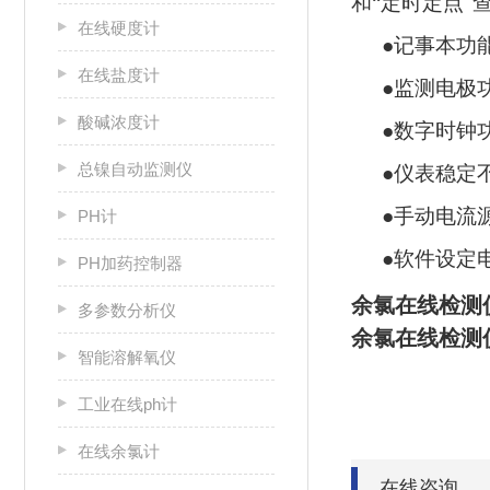
和“定时定点"
在线硬度计
●记事本功
在线盐度计
●监测电极
酸碱浓度计
●数字时钟
总镍自动监测仪
●仪表稳定
●手动电流
PH计
●软件设定
PH加药控制器
余氯在线检测
多参数分析仪
余氯在线检测
智能溶解氧仪
工业在线ph计
在线余氯计
在线咨询