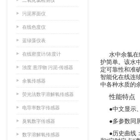
二氧化氯检测仪
污泥界面仪
在线色度仪
蓝绿藻仪表
在线密度计/浓度计
水中余氯在
护简单。该水
浊度 悬浮物 污泥-传感器
定可靠性和准
智能化在线连
余氯传感器
中各种水质的
荧光法数字溶解氧传感器
性能特点
电导率数字传感器
●中文显示
●多参数同
臭氧数字传感器
●历史曲线
数字溶解氧传感器