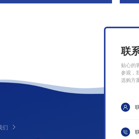
联
贴心的
参观，
选购方
我们
联