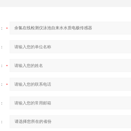
：
：
：
：
：
：