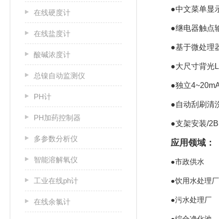
●中文菜单显
在线硬度计
●继电器触点输
在线盐度计
●基于微处理
酸碱浓度计
●大尺寸背光LC
总镍自动监测仪
●独立4~20m
PH计
●自动刮刷清
PH加药控制器
●支架安装/2
多参数分析仪
应用领域：
智能溶解氧仪
●市政供水
工业在线ph计
●饮用水处理厂
●污水处理厂
在线余氯计
●综合净化池