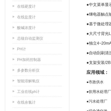
●中文菜单显
在线硬度计
●继电器触点输
在线盐度计
●基于微处理
酸碱浓度计
●大尺寸背光LC
总镍自动监测仪
●独立4~20m
PH计
●自动刮刷清
PH加药控制器
●支架安装/2
多参数分析仪
应用领域：
智能溶解氧仪
●市政供水
工业在线ph计
●饮用水处理厂
●污水处理厂
在线余氯计
●综合净化池