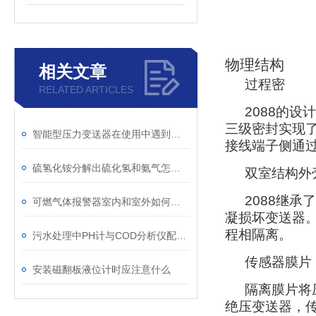
物理结构
相关文章
过程密
RELATED ARTICLES
2088
的设计
三级密封实现
智能型压力变送器在使用中遇到的一些主要问题及原因分析
接线端子侧通
硫氢化铵分解出硫化氢和氨气怎么探测
双室结构外
2088
继承了
可燃气体报警器室内和室外如何安装位置
凝损坏变送器
程相隔离。
污水处理中PH计与COD分析仪配合使用效果更佳
传感器膜片
安装磁翻板液位计时应注意什么
隔离膜片将
绝压变送器，