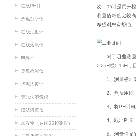
在线PH计
次，ph计是用来
测量值精度比较高
余氯分析仪
希望对您有帮助。
在线浊度计
在线溶氧仪
对于哪些测量精度
电导率
0.2pH或0.1
臭氧检测仪
1、测量标准缓
污泥浓度计
2、然后用纯水
荧光法溶氧仪
3、将PH计电极
膜法溶氧仪
4、取出PH计
悬浮物（在线SS检测仪）
5、测量样品的