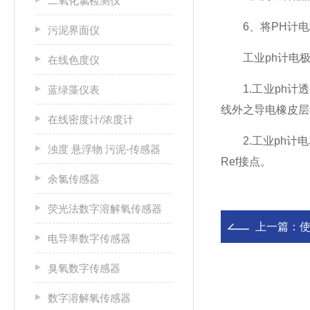
二氧化氯检测仪
6、将PH计电
污泥界面仪
工业ph计电极
在线色度仪
1.工业ph计透
蓝绿藻仪表
线外之导电橡皮层
在线密度计/浓度计
2.工业ph计电
浊度 悬浮物 污泥-传感器
Ref接点。
余氯传感器
荧光法数字溶解氧传感器
上一篇：
使
电导率数字传感器
臭氧数字传感器
数字溶解氧传感器