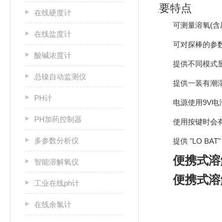
主要特点
在线硬度计
可测量溶氧(含
在线盐度计
可对探棒的参
酸碱浓度计
提供不同模式显示
总镍自动监测仪
提供一装有潮
PH计
电源使用9V电
PH加药控制器
使用按键时会
多参数分析仪
提供 "LO B
便携式溶
智能溶解氧仪
便携式溶
工业在线ph计
在线余氯计