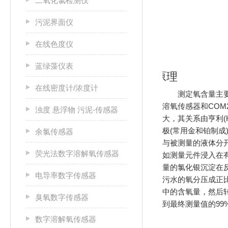
二氧化氯检测仪
污泥界面仪
在线色度仪
蓝绿藻仪表
原理
在线密度计/浓度计
测定氧含量主
溶氧传感器和CO
浊度 悬浮物 污泥-传感器
大，其关系由亨利(
极(常用金和铂制成
余氯传感器
与被测量的液体分
荧光法数字溶解氧传感器
如测量元件浸入在有
量的氯化银沉淀在反电
电导率数字传感器
污水的氧分压成正
中的含氧量，然后转
臭氧数字传感器
到最终测量值的99%;
数字溶解氧传感器