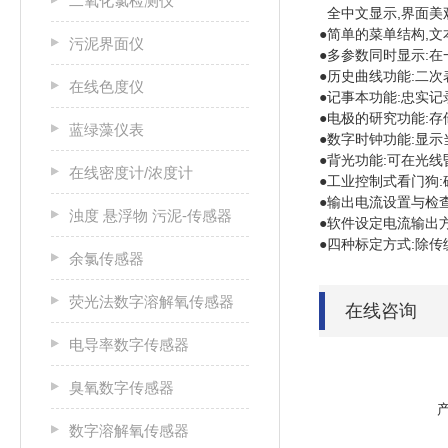
二氧化氯检测仪
全中文显示,界面美
●简单的菜单结构,
污泥界面仪
●多参数同时显示:
●历史曲线功能:二
在线色度仪
●记事本功能:忠实
●电极的研究功能:
蓝绿藻仪表
●数字时钟功能:显
●背光功能:可在光线
在线密度计/浓度计
●工业控制式看门狗
●输出电流设置与检
浊度 悬浮物 污泥-传感器
●软件设定电流输出方
●四种标定方式:除
余氯传感器
荧光法数字溶解氧传感器
在线咨询
电导率数字传感器
臭氧数字传感器
数字溶解氧传感器