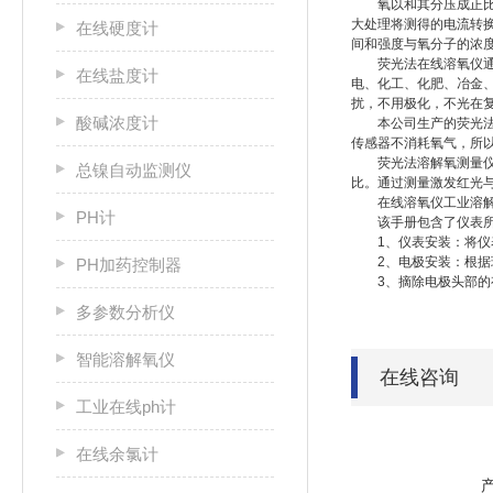
氧以和其分压成正比的
大处理将测得的电流转
在线硬度计
间和强度与氧分子的浓
荧光法在线溶氧仪通过
在线盐度计
电、化工、化肥、冶金
扰，不用极化，不光在
酸碱浓度计
本公司生产的荧光法溶
传感器不消耗氧气，所
荧光法溶解氧测量仪基
总镍自动监测仪
比。通过测量激发红光
在线溶氧仪工业溶解
PH计
该手册包含了仪表所有
1、仪表安装：将仪表
2、电极安装：根据现
PH加药控制器
3、摘除电极头部的有
多参数分析仪
智能溶解氧仪
在线咨询
工业在线ph计
在线余氯计