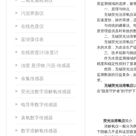
二氧化氯检测仪
质监测领域的选择，被誉
一、原理与特点
污泥界面仪
无锡荧光法溶氧仪采用
应速度快，操作简便，
与传统的碘量法、电极
在线色度仪
质管理提供及时有效的
二、无锡荧光法溶氧
蓝绿藻仪表
无锡荧光法溶氧仪广泛
水的水质，为农业生产
在线密度计/浓度计
三、技术创新与挑
作为水质监测领域的一
精度和稳定性得到了显
浊度 悬浮物 污泥-传感器
然而，无锡荧光法溶氧
监测数据的日益复杂，
余氯传感器
求。
无锡荧光法溶氧仪
荧光法数字溶解氧传感器
在“隐形守护者”的守护
电导率数字传感器
臭氧数字传感器
荧光法溶氧仪
简介
溶解氧仪一般分为两种
数字溶解氧传感器
下阴极几乎是和这层膜