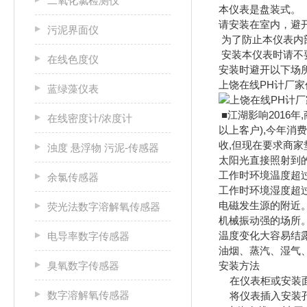
二氧化氯检测仪
本仪表是盘装式。
请安装在室内，避
污泥界面仪
为了防止本仪表内
安装本仪表时请不要
在线色度仪
安装时避开以下场
上饶在线PH计厂家
蓝绿藻仪表
■江湖影响2016
在线密度计/浓度计
以上客户),今年消
收,但现在要求商
浊度 悬浮物 污泥-传感器
太阳光直接照射到
工作时环境温度超过
余氯传感器
工作时环境湿度超过
电磁发生源的附近
荧光法数字溶解氧传感器
机械振动强的场所
温度变化大容易结
电导率数字传感器
油烟、蒸汽、湿气
臭氧数字传感器
安装方法
在仪表柜或安装面板
数字溶解氧传感器
将仪表插入安装孔