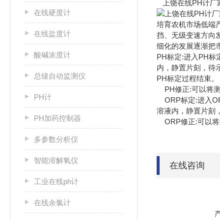
上饶在线PH计厂
在线硬度计
培育农机市场低端
在线盐度计
挡、无级变速方向
细化的发展逐渐把
酸碱浓度计
PH标定:进入PH
内，静置片刻，待示
总镍自动监测仪
PH标定过程结束。
PH修正:可以将测
PH计
ORP标定:进入O
溶液内，静置片刻
PH加药控制器
ORP修正:可以将
多参数分析仪
智能溶解氧仪
在线咨询
工业在线ph计
在线余氯计