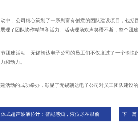
中，公司精心策划了一系列富有创意的团队建设项目，包括团
，展现了团队协作精神和活力。活动现场欢声笑语不断，整个团
团建活动，无锡朝达电子公司的员工们不仅度过了一个愉快的
活力和动力。
活动的成功举办，彰显了无锡朝达电子公司对员工团队建设的
一体式超声波液位计：智能感知，液位尽在眼前
下一篇