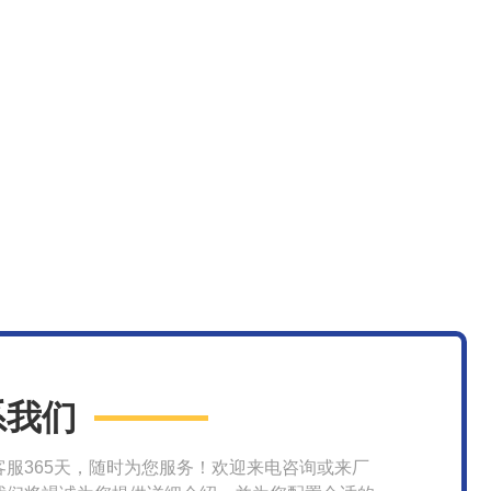
系我们
客服365天，随时为您服务！欢迎来电咨询或来厂