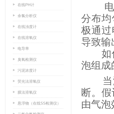
电磁
在线PH计
分布均
余氯分析仪
在线浊度计
极通过
在线溶氧仪
导致输
电导率
如何
臭氧检测仪
泡组成
污泥浓度计
当测
荧光法溶氧仪
断。假
膜法溶氧仪
由气泡
悬浮物（在线SS检测仪）