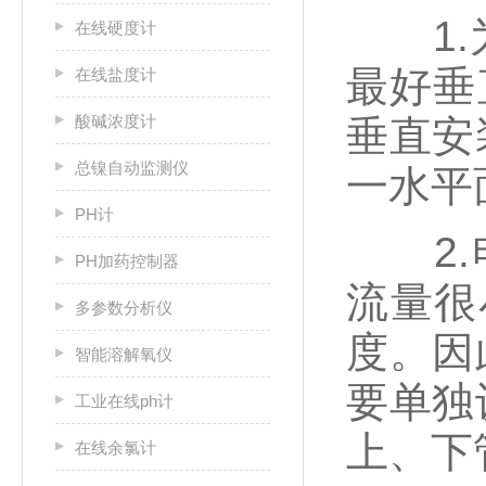
1.为
在线硬度计
最好垂
在线盐度计
酸碱浓度计
垂直安
总镍自动监测仪
一水平
PH计
2.电
PH加药控制器
流量很
多参数分析仪
度。因
智能溶解氧仪
要单独
工业在线ph计
上、下
在线余氯计