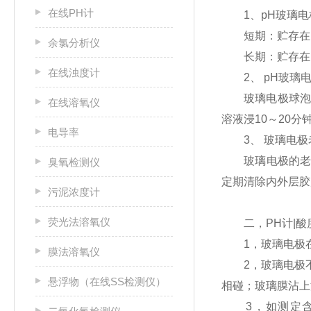
在线PH计
1、
pH玻璃电
短期：贮存在p
余氯分析仪
长期：贮存在p
在线浊度计
2、
pH玻璃
玻璃电极球泡受
在线溶氧仪
溶液浸10～20分
电导率
3、 玻璃电极
玻璃电极的老化
臭氧检测仪
定期清除内外层胶
污泥浓度计
荧光法溶氧仪
二，PH计|酸
1，玻璃电极在
膜法溶氧仪
2，玻璃电极不
悬浮物（在线SS检测仪）
相碰；玻璃膜沾上
3，如测定含蛋