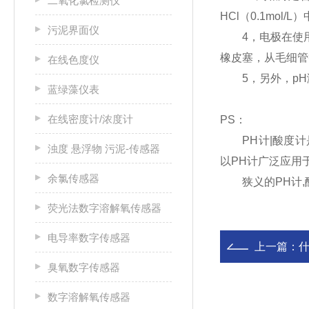
二氧化氯检测仪
HCl（0.1m
污泥界面仪
4，电极在使用
橡皮塞，从毛细管
在线色度仪
5，另外，pH
蓝绿藻仪表
在线密度计/浓度计
PS：
PH计|酸度计是
浊度 悬浮物 污泥-传感器
以PH计广泛应用于
余氯传感器
狭义的PH计,酸
荧光法数字溶解氧传感器
电导率数字传感器
上一篇：
什
臭氧数字传感器
数字溶解氧传感器