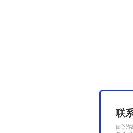
联
贴心的