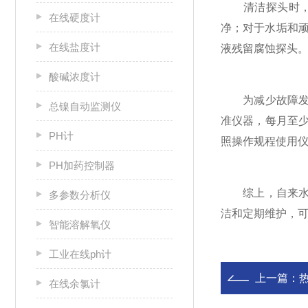
清洁探头时，需
在线硬度计
净；对于水垢和顽
在线盐度计
液残留腐蚀探头
酸碱浓度计
为减少故障发生
总镍自动监测仪
准仪器，每月至
PH计
照操作规程使用
PH加药控制器
综上，自来水一
多参数分析仪
洁和定期维护，
智能溶解氧仪
工业在线ph计
上一篇：
在线余氯计