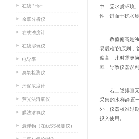
在线PH计
中，受水质环境
性，进而干扰水
余氯分析仪
在线浊度计
数值偏高是浊度
在线溶氧仪
易后难”的原则
偏高，此时需更
电导率
率，导致仪器误
臭氧检测仪
污泥浓度计
若上述排查无异
荧光法溶氧仪
采集的水样静置
外，仪器校准过
膜法溶氧仪
投入使用。
悬浮物（在线SS检测仪）