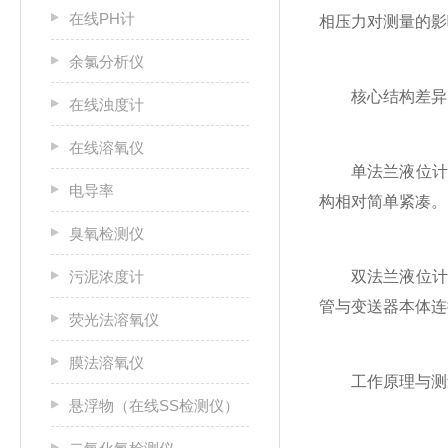
在线PH计
相压力对测量的影
余氯分析仪
核心结构差异
在线浊度计
在线溶氧仪
‌单法兰液位计‌
电导率
构相对简单紧凑。‌‌
臭氧检测仪
污泥浓度计
‌双法兰液位计‌
管与变送器本体连
荧光法溶氧仪
膜法溶氧仪
工作原理与测
悬浮物（在线SS检测仪）