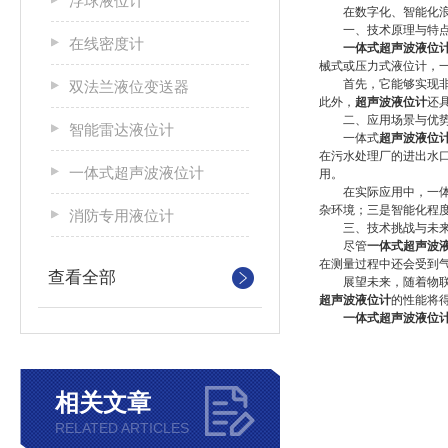
浮球液位计
在数字化、智能化浪潮
一、技术原理与特
在线密度计
一体式
超声波液位
械式或压力式液位计，
首先，它能够实现非接
双法兰液位变送器
此外，
超声波液位计
还
二、应用场景与优
智能雷达液位计
一体式
超声波液位
在污水处理厂的进出水
一体式超声波液位计
用。
在实际应用中，一
杂环境；三是智能化程
消防专用液位计
三、技术挑战与未来
尽管
一体式
超声波
在测量过程中还会受到
查看全部
展望未来，随着物联
超声波液位计
的性能将
一体式
超声波液位
相关文章
RELATED ARTICLES