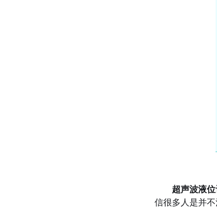
超声波液位
信很多人是并不