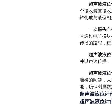
超声波液位
个接收装置接收
转化成与液位相
一次探头向被测
号通过电子模块
传播的路程，进
超声波液位
冲以声速传播，
超声波液位
准确的问题，大
能，确保测量数
超声波液位计
超声波液位计